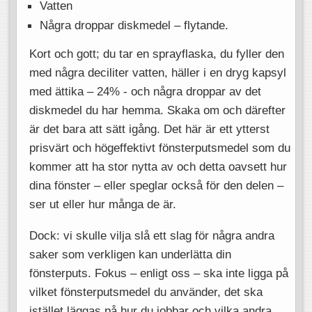
Vatten
Några droppar diskmedel – flytande.
Kort och gott; du tar en sprayflaska, du fyller den
med några deciliter vatten, häller i en dryg kapsyl
med ättika – 24% - och några droppar av det
diskmedel du har hemma. Skaka om och därefter
är det bara att sätt igång. Det här är ett ytterst
prisvärt och högeffektivt fönsterputsmedel som du
kommer att ha stor nytta av och detta oavsett hur
dina fönster – eller speglar också för den delen –
ser ut eller hur många de är.
Dock: vi skulle vilja slå ett slag för några andra
saker som verkligen kan underlätta din
fönsterputs. Fokus – enligt oss – ska inte ligga på
vilket fönsterputsmedel du använder, det ska
istället läggas på hur du jobbar och vilka andra