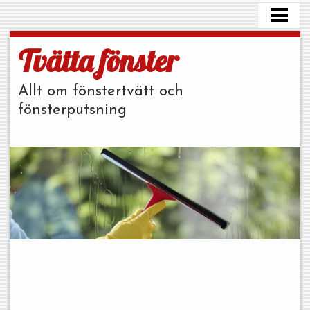
HEM
FÖNSTERPUTS TIPS
Tvätta fönster
TVÄTTA PLASTFÖNSTER
Allt om fönstertvätt och
FÖNSTERPUTS PRIS
fönsterputsning
FÖNSTERPUTSMEDEL
BLOGG
BESTÄLL STÄDHJÄLP