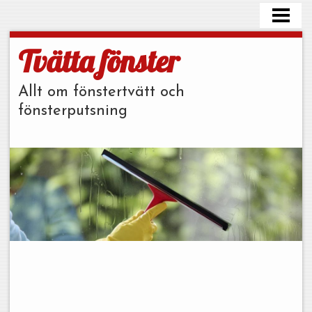
HEM
FÖNSTERPUTS TIPS
Tvätta fönster
TVÄTTA PLASTFÖNSTER
Allt om fönstertvätt och
FÖNSTERPUTS PRIS
fönsterputsning
FÖNSTERPUTSMEDEL
BLOGG
BESTÄLL STÄDHJÄLP