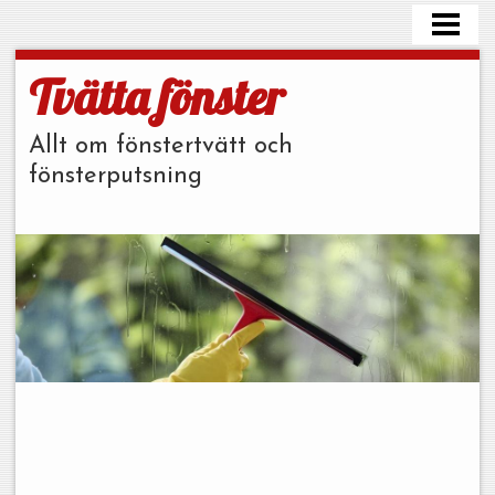
HEM
FÖNSTERPUTS TIPS
Tvätta fönster
TVÄTTA PLASTFÖNSTER
Allt om fönstertvätt och
FÖNSTERPUTS PRIS
fönsterputsning
FÖNSTERPUTSMEDEL
BLOGG
BESTÄLL STÄDHJÄLP